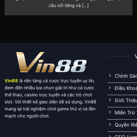
Giới Thiệ
slot. Với thiết kế giao diện dễ sử dụng, Vin88
mang lại trải nghiệm chơi game thú vị và liền
Miễn Trừ
mạch cho người chơi.
Quyền Ri
CEO Vươ