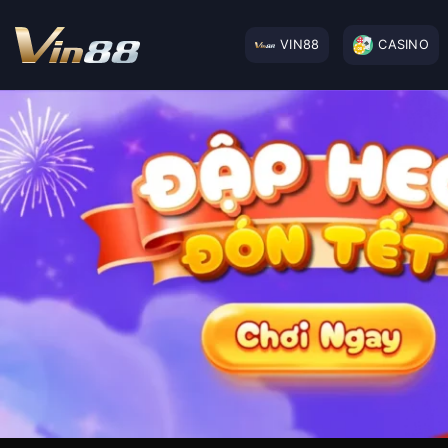
Bỏ
qua
VIN88
CASINO
nội
dung
VIN88 AQS - VIN
13
Th3