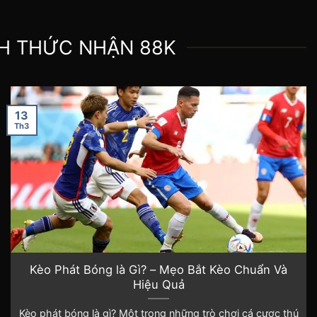
Tài Xỉu Đổi Thưởng Online Vin88 – Nhanh Gọn Và
Uy Tín
Tài xỉu đổi thưởng online đã và đang trở thành một trong
những trò chơi [...]
THÔNG TIN LIÊN HỆ
Chịu Trách Nhiệm Nội Dung: Vương Lâm
VIN88
Website:
https://ib7d0qr.uk.com/