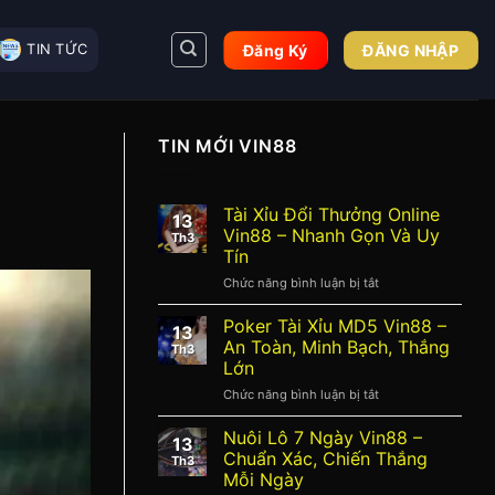
Đăng Ký
ĐĂNG NHẬP
TIN TỨC
TIN MỚI VIN88
5
Tài Xỉu Đổi Thưởng Online
13
Vin88 – Nhanh Gọn Và Uy
Th3
Tín
Chức năng bình luận bị tắt
ở
Tài
Xỉu
Poker Tài Xỉu MD5 Vin88 –
13
Đổi
An Toàn, Minh Bạch, Thắng
Th3
Thưởng
Lớn
Online
Chức năng bình luận bị tắt
ở
Vin88
Poker
–
Tài
Nhanh
Nuôi Lô 7 Ngày Vin88 –
13
Xỉu
Gọn
Chuẩn Xác, Chiến Thắng
Th3
MD5
Và
Mỗi Ngày
Vin88
Uy