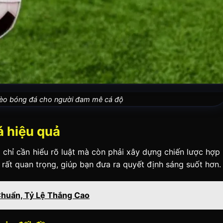
kèo bóng đá cho người đam mê cá độ
á hiệu quả
chỉ cần hiểu rõ luật mà còn phải xây dựng chiến lược hợp l
ò rất quan trọng, giúp bạn đưa ra quyết định sáng suốt hơn.
Chuẩn, Tỷ Lệ Thắng Cao