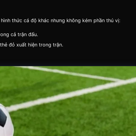
u hình thức cá độ khác nhưng không kém phần thú vị:
ong cả trận đấu.
hẻ đỏ xuất hiện trong trận.