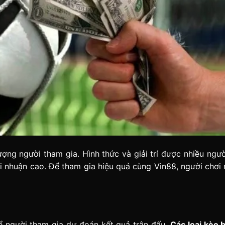
ng người tham gia. Hình thức và giải trí được nhiều ngườ
i nhuận cao. Để tham gia hiệu quả cùng Vin88, người chơi 
ể người tham gia dự đoán kết quả trận đấu.
Các loại kèo 