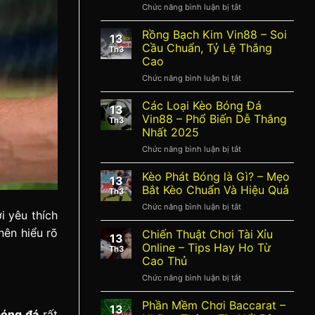
Chức năng bình luận bị tắt
ở
–
Tín
Nuôi
An
Lô
Toàn,
Rồng Bạch Kim Vin88 – Soi
13
7
Minh
Cầu Chuẩn, Tỷ Lệ Thắng
Th3
Ngày
Bạch,
Cao
Vin88
Thắng
Chức năng bình luận bị tắt
ở
–
Lớn
Rồng
Chuẩn
Bạch
Xác,
Các Loại Kèo Bóng Đá
13
Kim
Chiến
Vin88 – Phổ Biến Dễ Thắng
Th3
Vin88
Thắng
Nhất 2025
–
Mỗi
Chức năng bình luận bị tắt
ở
Soi
Ngày
Các
Cầu
Loại
Chuẩn,
Kèo Phát Bóng là Gì? – Mẹo
13
Kèo
Tỷ
Bắt Kèo Chuẩn Và Hiệu Quả
Th3
Bóng
Lệ
Chức năng bình luận bị tắt
ở
Đá
Thắng
i yêu thích
Kèo
Vin88
Cao
Phát
nên hiểu rõ
Chiến Thuật Chơi Tài Xỉu
–
13
Bóng
Phổ
Online – Tips Hay Ho Từ
Th3
là
Biến
Cao Thủ
Gì?
Dễ
Chức năng bình luận bị tắt
ở
–
Thắng
Chiến
Mẹo
Nhất
Thuật
Bắt
Phần Mềm Chơi Baccarat –
2025
13
bóng đá
rất
Chơi
Kèo