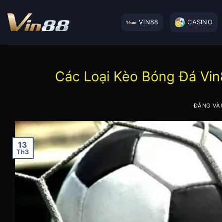
Bỏ
qua
VIN88
CASINO
nội
dung
Các Loại Kèo Bóng Đá Vin
ĐĂNG V
13
Th3