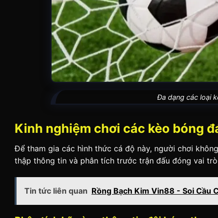
Đa dạng các loại 
Kinh nghiệm chơi các kèo bóng đ
Để tham gia các hình thức cá độ này, người chơi không 
thập thông tin và phân tích trước trận đấu đóng vai tr
Tin tức liên quan
Rồng Bạch Kim Vin88 - Soi Cầu 