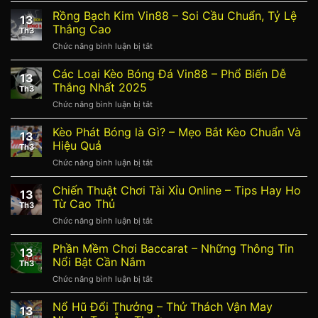
–
Uy
Lô
Rồng Bạch Kim Vin88 – Soi Cầu Chuẩn, Tỷ Lệ
An
Tín
13
7
Toàn,
Thắng Cao
Th3
Ngày
Minh
Chức năng bình luận bị tắt
ở
Vin88
Bạch,
Rồng
–
Thắng
Bạch
Các Loại Kèo Bóng Đá Vin88 – Phổ Biến Dễ
Chuẩn
Lớn
13
Kim
Xác,
Thắng Nhất 2025
Th3
Vin88
Chiến
Chức năng bình luận bị tắt
ở
–
Thắng
Các
Soi
Mỗi
Loại
Kèo Phát Bóng là Gì? – Mẹo Bắt Kèo Chuẩn Và
Cầu
Ngày
13
Kèo
Chuẩn,
Hiệu Quả
Th3
Bóng
Tỷ
Chức năng bình luận bị tắt
ở
Đá
Lệ
Kèo
Vin88
Thắng
Phát
Chiến Thuật Chơi Tài Xỉu Online – Tips Hay Ho
–
Cao
13
Bóng
Phổ
Từ Cao Thủ
Th3
là
Biến
Chức năng bình luận bị tắt
ở
Gì?
Dễ
Chiến
–
Thắng
Thuật
Phần Mềm Chơi Baccarat – Những Thông Tin
Mẹo
Nhất
13
Chơi
Bắt
Nổi Bật Cần Nắm
2025
Th3
Tài
Kèo
Chức năng bình luận bị tắt
ở
Xỉu
Chuẩn
Phần
Online
Và
Mềm
Nổ Hũ Đổi Thưởng – Thử Thách Vận May
–
Hiệu
13
Chơi
Tips