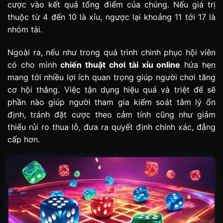
cược vào kết quả tổng điểm của chúng. Nếu giá trị
thuộc từ 4 đến 10 là xỉu, ngược lại khoảng 11 tới 17 là
nhóm tài.
Ngoài ra, nếu như trong quá trình chinh phục hội viên
có cho mình
chiến thuật chơi tài xỉu online
hứa hẹn
mang tới nhiều lợi ích quan trọng giúp người chơi tăng
cơ hội thắng. Việc tận dụng hiệu quả và triệt để sẽ
phần nào giúp người tham gia kiểm soát tâm lý ổn
định, tránh đặt cược theo cảm tính cũng như giảm
thiểu rủi ro thua lỗ, đưa ra quyết định chính xác, đẳng
cấp hơn.