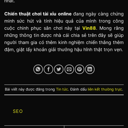
nhất.
Chiến thuật chơi tài xỉu online
đang ngày càng chứng
minh sức hút và tính hiệu quả của mình trong công
cuộc chinh phục sân chơi này tại
Vin88
. Mong rằng
những thông tin được nhà cái chia sẻ trên đây sẽ giúp
người tham gia có thêm kinh nghiệm chiến thắng thêm
đậm, giật lấy khoản giải thưởng hậu hĩnh thật trọn vẹn.
Bài viết này được đăng trong
Tin tức
. Đánh dấu
liên kết thường trực
.
SEO