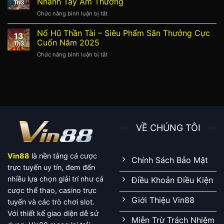
Nhanh Tay Ẵm Thưởng
Quả
Th3
Baccarat
Hay
Chức năng bình luận bị tắt
ở
–
Ho
Nổ
Những
Từ
Hũ
Nổ Hũ Thần Tài – Siêu Phẩm Săn Thưởng Cực
Thông
Cao
13
Đổi
Tin
Cuốn Năm 2025
Thủ
Th3
Thưởng
Nổi
Chức năng bình luận bị tắt
ở
–
Bật
Nổ
Thử
Cần
Hũ
Thách
Nắm
Thần
Vận
Tài
May
–
Nhanh
Siêu
Tay
Phẩm
Ẵm
Săn
Thưởng
VỀ CHÚNG TÔI
Thưởng
Cực
Cuốn
Vin88
là nền tảng cá cược
Năm
Chính Sách Bảo Mật
2025
trực tuyến uy tín, đem đến
nhiều lựa chọn giải trí như cá
Điều Khoản Điều Kiện
cược thể thao, casino trực
Giới Thiệu Vin88
tuyến và các trò chơi slot.
Với thiết kế giao diện dễ sử
Miễn Trừ Trách Nhiệm