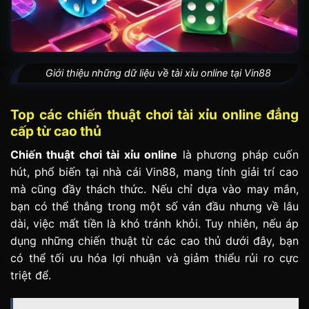
Giới thiệu những dữ liệu về tài xỉu online tại Vin88
Top các chiến thuật chơi tài xỉu online đẳng
cấp từ cao thủ
Chiến thuật chơi tài xỉu online
là phương pháp cuốn
hút, phổ biến tại nhà cái Vin88, mang tính giải trí cao
mà cũng đầy thách thức. Nếu chỉ dựa vào may mắn,
bạn có thể thắng trong một số ván đầu nhưng về lâu
dài, việc mất tiền là khó tránh khỏi. Tuy nhiên, nếu áp
dụng những chiến thuật từ các cao thủ dưới đây, bạn
có thể tối ưu hóa lợi nhuận và giảm thiểu rủi ro cực
triệt để.