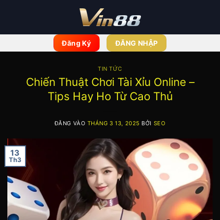
Bỏ
qua
nội
dung
Đăng Ký
ĐĂNG NHẬP
TIN TỨC
Chiến Thuật Chơi Tài Xỉu Online –
Tips Hay Ho Từ Cao Thủ
ĐĂNG VÀO
THÁNG 3 13, 2025
BỞI
SEO
13
Th3