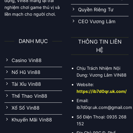
dụng, Vin88 mang lại trải
nghiệm chơi game thú vị và
Quyền Riêng Tư
liền mạch cho người chơi.
CEO Vương Lâm
DANH MỤC
THÔNG TIN LIÊN
HỆ
Casino Vin88
Chịu Trách Nhiệm Nội
Nổ Hũ Vin88
Dung: Vương Lâm VIN88
Tài Xỉu Vin88
Website:
https://ib7d0qr.uk.com/
Thể Thao Vin88
Email:
Xổ Số Vin88
ib7d0qr.uk.com@gmail.com
Số Điện Thoại: 0935 268
Khuyến Mãi Vin88
152
Địa Chỉ: 99C Đ. Phổ