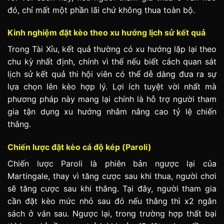
đó, chỉ mất một phần lãi chứ không thua toàn bộ.
Kinh nghiệm đặt kèo theo xu hướng lịch sử kết quả
Trong Tài Xỉu, kết quả thường có xu hướng lặp lại theo
chu kỳ nhất định, chính vì thế nếu biết cách quan sát
lịch sử kết quả thi hội viên có thể dễ dàng đưa ra sự
lựa chọn lên kèo hợp lý. Lợi ích tuyệt vời nhất mà
phương pháp này mang lại chính là hỗ trợ người tham
gia tận dụng xu hướng nhằm nâng cao tỷ lệ chiến
thắng.
Chiến lược đặt kèo cá độ kép (Paroli)
Chiến lược Paroli là phiên bản ngược lại của
Martingale, thay vì tăng cược sau khi thua, người chơi
sẽ tăng cược sau khi thắng. Tại đây, người tham gia
cần đặt kèo mức nhỏ sau đó nếu thắng thì x2 ngân
sách ở ván sau. Ngược lại, trong trường hợp thất bại