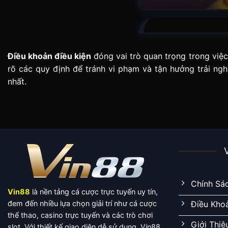
Điều khoản điều kiện
đóng vai trò quan trọng trong việc
rõ các quy định để tránh vi phạm và tận hưởng trải ng
nhất.
Chính Sá
Vin88
là nền tảng cá cược trực tuyến uy tín,
Điều Kho
đem đến nhiều lựa chọn giải trí như cá cược
thể thao, casino trực tuyến và các trò chơi
Giới Thiệ
slot. Với thiết kế giao diện dễ sử dụng, Vin88