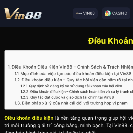
Bỏ
qua
VIN88
CASINO
nội
dung
Điều Khoản
Điều Khoản Điều Kiện Vin88 – Chính Sách & Trách Nhi
Mục đích của việc tạo các điều khoản điều kiện tại Vin88
Điều khoản điều kiện – Quy tắc hội viên cần nắm rõ tại nh
Quy định về đăng ký và sử dụng tài khoản của hội viên
Điều khoản điều kiện – Chính sách hoàn tiền và xử lý tranh 
Quy tắc đặt cược và giao dịch tài chính tại Vin88
Biện pháp xử lý của nhà cái đối với trường hợp vi phạm
Điều khoản điều kiện
là nền tảng quan trọng giúp hội v
trì môi trường giải trí công bằng, minh bạch. Tại Vin88, 
đảm bảo hành trình giải trí thuận lợi nhất.