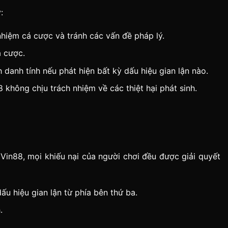
:
nhiệm cá cược và tránh các vấn đề pháp lý.
ả cược.
danh tính nếu phát hiện bất kỳ dấu hiệu gian lận nào.
 không chịu trách nhiệm về các thiệt hại phát sinh.
 Vin88, mọi khiếu nại của người chơi đều được giải quyết
ấu hiệu gian lận từ phía bên thứ ba.
.