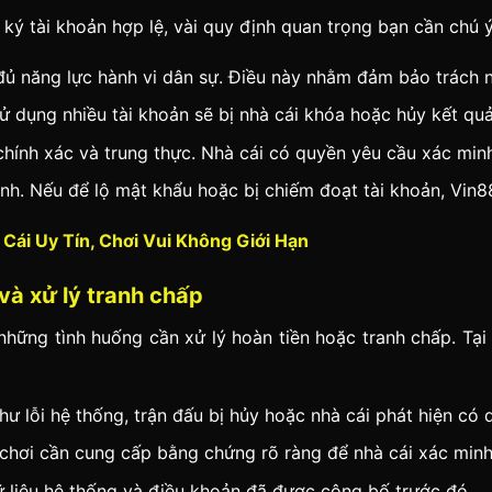
ký tài khoản hợp lệ, vài quy định quan trọng bạn cần chú ý
y đủ năng lực hành vi dân sự. Điều này nhằm đảm bảo trách 
ử dụng nhiều tài khoản sẽ bị nhà cái khóa hoặc hủy kết qu
hính xác và trung thực. Nhà cái có quyền yêu cầu xác minh 
nh. Nếu để lộ mật khẩu hoặc bị chiếm đoạt tài khoản, Vin88
 Cái Uy Tín, Chơi Vui Không Giới Hạn
và xử lý tranh chấp
những tình huống cần xử lý hoàn tiền hoặc tranh chấp. Tại
ư lỗi hệ thống, trận đấu bị hủy hoặc nhà cái phát hiện có d
 chơi cần cung cấp bằng chứng rõ ràng để nhà cái xác minh
ữ liệu hệ thống và điều khoản đã được công bố trước đó.