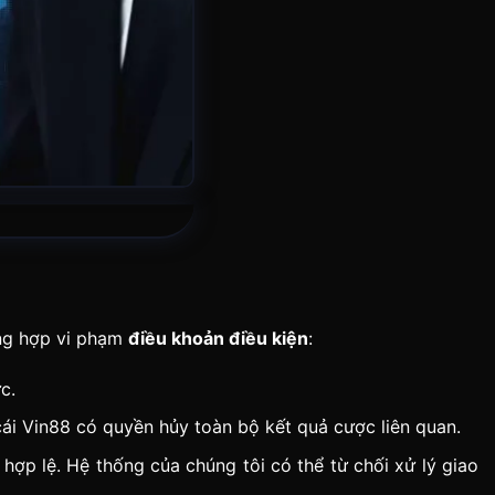
ờng hợp vi phạm
điều khoản điều kiện
:
ức.
i Vin88 có quyền hủy toàn bộ kết quả cược liên quan.
ợp lệ. Hệ thống của chúng tôi có thể từ chối xử lý giao