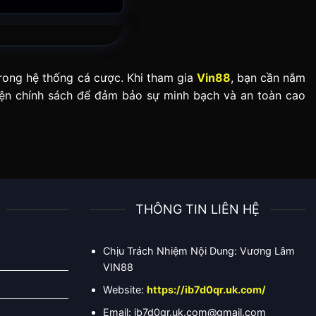
trong hệ thống cá cược. Khi tham gia
Vin88
, bạn cần nắm
hiện chính sách để đảm bảo sự minh bạch và an toàn cao
THÔNG TIN LIÊN HỆ
Chịu Trách Nhiệm Nội Dung: Vương Lâm
VIN88
Website:
https://ib7d0qr.uk.com/
Email:
ib7d0qr.uk.com@gmail.com