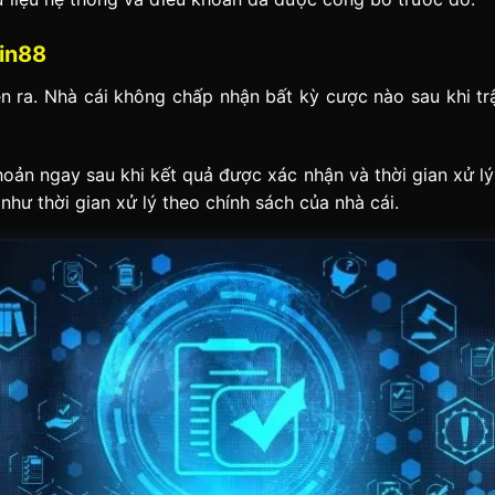
Vin88
ễn ra. Nhà cái không chấp nhận bất kỳ cược nào sau khi tr
oản ngay sau khi kết quả được xác nhận và thời gian xử lý c
 như thời gian xử lý theo chính sách của nhà cái.