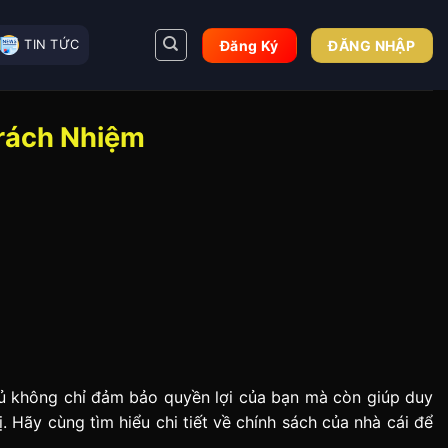
Đăng Ký
ĐĂNG NHẬP
TIN TỨC
Trách Nhiệm
thủ không chỉ đảm bảo quyền lợi của bạn mà còn giúp duy
ị. Hãy cùng tìm hiểu chi tiết về chính sách của nhà cái để