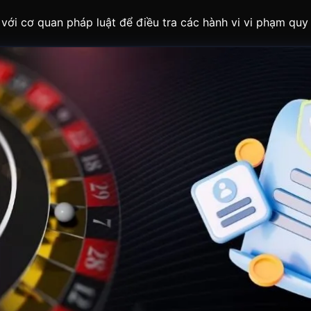
với cơ quan pháp luật để điều tra các hành vi vi phạm quy 