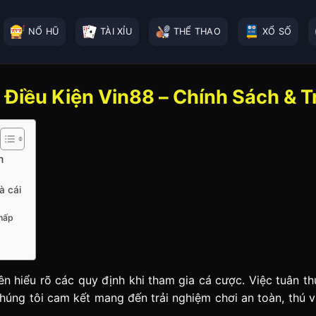
NỔ HŨ
TÀI XỈU
THỂ THAO
XỔ SỐ
 Điều Kiện Vin88 – Chính Sách & 
ệm
à cái
chấp
iên hiểu rõ các quy định khi tham gia cá cược. Việc tuân 
chúng tôi cam kết mang đến trải nghiệm chơi an toàn, thú v