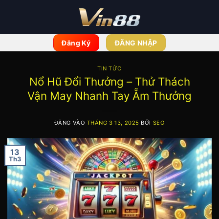
Bỏ
qua
nội
dung
Đăng Ký
ĐĂNG NHẬP
TIN TỨC
Nổ Hũ Đổi Thưởng – Thử Thách
Vận May Nhanh Tay Ẵm Thưởng
ĐĂNG VÀO
THÁNG 3 13, 2025
BỞI
SEO
13
Th3