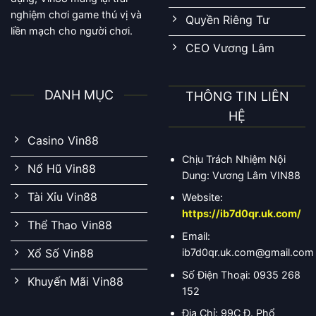
nghiệm chơi game thú vị và
Quyền Riêng Tư
liền mạch cho người chơi.
CEO Vương Lâm
DANH MỤC
THÔNG TIN LIÊN
HỆ
Casino Vin88
Chịu Trách Nhiệm Nội
Nổ Hũ Vin88
Dung: Vương Lâm VIN88
Tài Xỉu Vin88
Website:
https://ib7d0qr.uk.com/
Thể Thao Vin88
Email:
Xổ Số Vin88
ib7d0qr.uk.com@gmail.com
Số Điện Thoại: 0935 268
Khuyến Mãi Vin88
152
Địa Chỉ: 99C Đ. Phổ