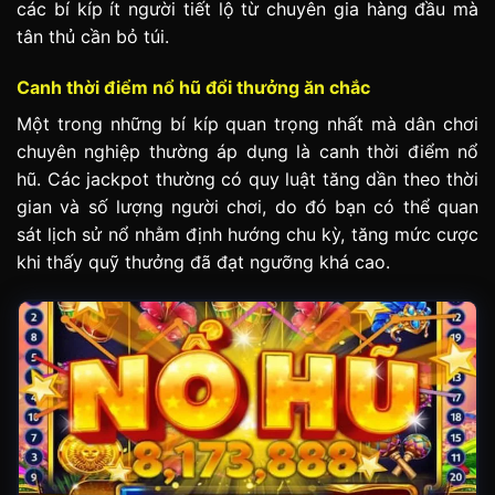
các bí kíp ít người tiết lộ từ chuyên gia hàng đầu mà
tân thủ cần bỏ túi.
Canh thời điểm nổ hũ đổi thưởng ăn chắc
Một trong những bí kíp quan trọng nhất mà dân chơi
chuyên nghiệp thường áp dụng là canh thời điểm nổ
hũ. Các jackpot thường có quy luật tăng dần theo thời
gian và số lượng người chơi, do đó bạn có thể quan
sát lịch sử nổ nhằm định hướng chu kỳ, tăng mức cược
khi thấy quỹ thưởng đã đạt ngưỡng khá cao.