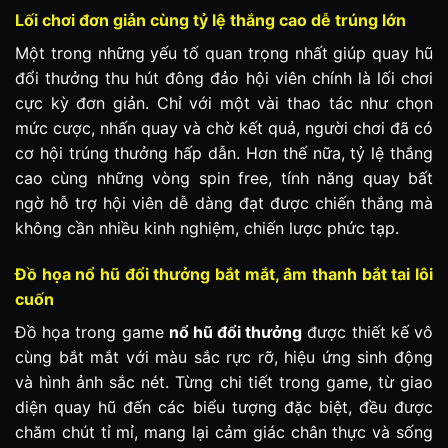
Lối chơi đơn giản cùng tỷ lệ thắng cao dễ trúng lớn
Một trong những yếu tố quan trọng nhất giúp quay hũ
đổi thưởng thu hút đông đảo hội viên chính là lối chơi
cực kỳ đơn giản. Chỉ với một vài thao tác như chọn
mức cược, nhấn quay và chờ kết quả, người chơi đã có
cơ hội trúng thưởng hấp dẫn. Hơn thế nữa, tỷ lệ thắng
cao cùng những vòng spin free, tính năng quay bất
ngờ hỗ trợ hội viên dễ dàng đạt được chiến thắng mà
không cần nhiều kinh nghiệm, chiến lược phức tạp.
Đồ họa nổ hũ đổi thưởng bắt mắt, âm thanh bắt tai lôi
cuốn
Đồ họa trong game
nổ hũ đổi thưởng
được thiết kế vô
cùng bắt mắt với màu sắc rực rỡ, hiệu ứng sinh động
và hình ảnh sắc nét. Từng chi tiết trong game, từ giao
diện quay hũ đến các biểu tượng đặc biệt, đều được
chăm chút tỉ mỉ, mang lại cảm giác chân thực và sống