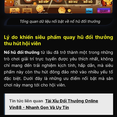
Tổng quan dữ liệu nổi bật về nổ hũ đổi thưởng
Lý do khiến siêu phẩm quay hũ đổi thưởng
thu hút hội viên
Nổ hũ đổi thưởng
từ lâu đã trở thành một trong những
trò chơi giải trí trực tuyến được yêu thích nhất, không
chỉ mang đến trải nghiệm kịch tính, hấp dẫn, mà siêu
phẩm này còn thu hút đông đảo nhờ vào nhiều yếu tố
đặc biệt. Dưới đây là những ưu điểm nổi bật mà sân
chơi này mang tới cho hội viên.
Tin tức liên quan
Tài Xỉu Đổi Thưởng Online
Vin88 - Nhanh Gọn Và Uy Tín