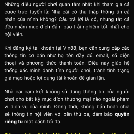
Những điều người chơi quan tâm nhất khi tham gia cá
cược trực tuyến là: Nhà cái có thu thập thông tin cá
nhân của mình không? Câu trả lời là có, nhưng tất cả
đều nhằm mục đích đảm bảo trải nghiệm tốt nhất cho
hội viên.
Khi đăng ký tài khoản tại Vin88, bạn cần cung cấp các
thông tin cơ bản như họ tên đầy đủ, email, số điện
thoại và phương thức thanh toán. Điều này giúp hệ
thống xác minh danh tính người chơi, tránh tình trạng
giả mạo hoặc lợi dụng tài khoản để gian lận.
Nhà cái cam kết không sử dụng thông tin của người
chơi cho bất kỳ mục đích thương mại nào ngoài phạm
vi dịch vụ của mình. Đồng thời, không bán hoặc chia
sẻ thông tin hội viên với bên thứ ba, đảm bảo
quyền
riêng tư
một cách tối đa.