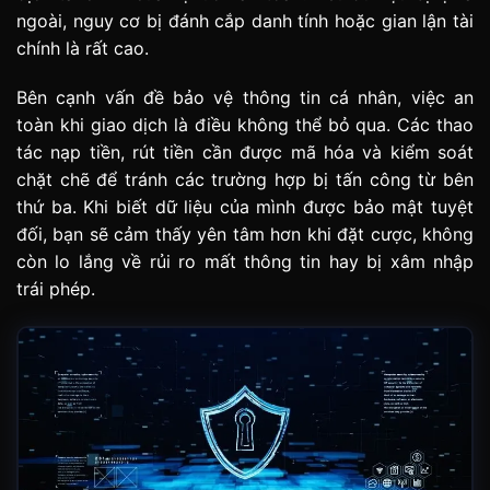
ngoài, nguy cơ bị đánh cắp danh tính hoặc gian lận tài
chính là rất cao.
Bên cạnh vấn đề bảo vệ thông tin cá nhân, việc an
toàn khi giao dịch là điều không thể bỏ qua. Các thao
tác nạp tiền, rút tiền cần được mã hóa và kiểm soát
chặt chẽ để tránh các trường hợp bị tấn công từ bên
thứ ba. Khi biết dữ liệu của mình được bảo mật tuyệt
đối, bạn sẽ cảm thấy yên tâm hơn khi đặt cược, không
còn lo lắng về rủi ro mất thông tin hay bị xâm nhập
trái phép.