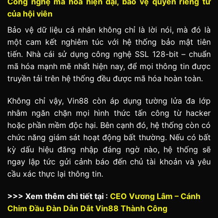
Công nghệ mã hóa hiện đại, bảo vệ quyền riêng tư
của hội viên
Bảo vệ dữ liệu cá nhân không chỉ là lời nói, mà đó là
một cam kết nghiêm túc với hệ thống bảo mật tiên
tiến. Nhà cái sử dụng công nghệ SSL 128-bit – chuẩn
mã hóa mạnh mẽ nhất hiện nay, để mọi thông tin được
truyền tải trên hệ thống đều được mã hóa hoàn toàn.
Không chỉ vậy, Vin88 còn áp dụng tường lửa đa lớp
nhằm ngăn chặn mọi hình thức tấn công từ hacker
hoặc phần mềm độc hại. Bên cạnh đó, hệ thống còn có
chức năng giám sát hoạt động bất thường. Nếu có bất
kỳ dấu hiệu đăng nhập đáng ngờ nào, hệ thống sẽ
ngay lập tức gửi cảnh báo đến chủ tài khoản và yêu
cầu xác thực lại thông tin.
>>> Xem thêm chi tiết tại :
CEO Vương Lâm – Cánh
Chim Đầu Đàn Dẫn Dắt Vin88 Thành Công