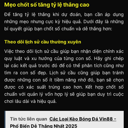
Mẹo chốt số tăng tỷ lệ thắng cao
Để tăng tỷ lệ thắng khi dự đoán, bạn cần áp dụng
những mẹo nhưng cực kỳ hiệu quả. Dưới đây là những
bí quyết giúp bạn chốt số chuẩn và dễ thắng hơn:
Theo dõi lịch sử cầu thường xuyên
Việc theo dõi lịch sử cầu giúp bạn nhận diện chính xác
quy luật và xu hướng của từng con số. Hãy ghi chép
lại các kết quả trước đó để có thể phân tích cũng như
tìm ra con số đẹp. Lịch sử cầu cũng giúp bạn tránh
được những con số ít tiềm năng nhớ đó, bạn sẽ chọn
được có xác suất trúng cao hơn. Kết hợp chốt số
chuẩn với quản lý vốn hợp lý sẽ giúp bạn duy trì cuộc
chơi lâu dài và hiệu quả.
Tin tức liên quan
Các Loại Kèo Bóng Đá Vin88 -
Phổ Biến Dễ Thắng Nhất 2025