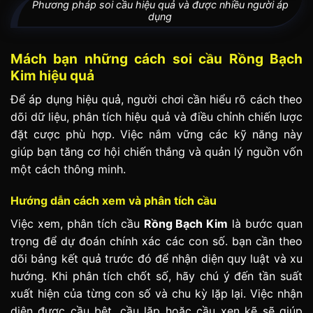
Phương pháp soi cầu hiệu quả và được nhiều người áp
dụng
Mách bạn những cách soi cầu Rồng Bạch
Kim hiệu quả
Để áp dụng hiệu quả, người chơi cần hiểu rõ cách theo
dõi dữ liệu, phân tích hiệu quả và điều chỉnh chiến lược
đặt cược phù hợp. Việc nắm vững các kỹ năng này
giúp bạn tăng cơ hội chiến thắng và quản lý nguồn vốn
một cách thông minh.
Hướng dẫn cách xem và phân tích cầu
Việc xem, phân tích cầu
Rồng Bạch Kim
là bước quan
trọng để dự đoán chính xác các con số. bạn cần theo
dõi bảng kết quả trước đó để nhận diện quy luật và xu
hướng. Khi phân tích chốt số, hãy chú ý đến tần suất
xuất hiện của từng con số và chu kỳ lặp lại. Việc nhận
diện được cầu bệt, cầu lặp hoặc cầu xen kẽ sẽ giúp