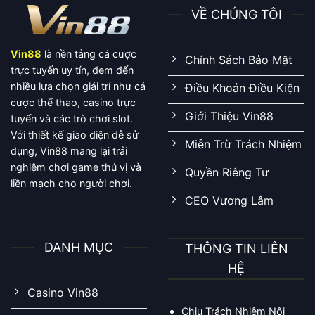
VỀ CHÚNG TÔI
Vin88
là nền tảng cá cược
Chính Sách Bảo Mật
trực tuyến uy tín, đem đến
nhiều lựa chọn giải trí như cá
Điều Khoản Điều Kiện
cược thể thao, casino trực
Giới Thiệu Vin88
tuyến và các trò chơi slot.
Với thiết kế giao diện dễ sử
Miễn Trừ Trách Nhiệm
dụng, Vin88 mang lại trải
nghiệm chơi game thú vị và
Quyền Riêng Tư
liền mạch cho người chơi.
CEO Vương Lâm
DANH MỤC
THÔNG TIN LIÊN
HỆ
Casino Vin88
Chịu Trách Nhiệm Nội