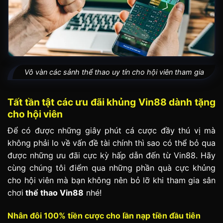
Vô vàn các sảnh thể thao uy tín cho hội viên tham gia
Tất tần tật các ưu đãi khủng Vin88 dành tặng
cho hội viên
Để có được những giây phút cá cược đầy thú vị mà
không phải lo về vấn đề tài chính thì sao có thể bỏ qua
được những ưu đãi cực kỳ hấp dẫn đến từ Vin88. Hãy
cùng chúng tôi điểm qua những phần quà cực khủng
cho hội viên mà bạn không nên bỏ lỡ khi tham gia sân
chơi
thể thao Vin88
nhé!
Nhân đôi 100% tiền cược cho lần nạp tiền đầu tiên