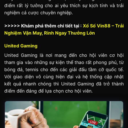
điểm rất lý tưởng cho ai yêu thích sự kịch tính và trải
nghiệm cá cược chuyên nghiệp.
>>>>> Khám phá thêm chi tiết tại :
Xổ Số Vin88 – Trải
Nghiệm Vận May, Rinh Ngay Thưởng Lớn
United Gaming
United Gaming là nơi mang đến cho hội viên cơ hội
tham gia vào những sự kiện thể thao rất phong phú, từ
bóng đá, tennis cho đến các giải đấu tầm cỡ quốc tế.
Với giao diện vô cùng hiện đại và hệ thống cập nhật
kết quả nhanh chóng thì United Gaming đã trở thành
điểm đến đáng để lựa chọn cho hội viên.