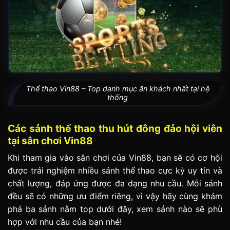
Thể thao Vin88 – Top danh mục ăn khách nhất tại hệ
thống
Các sảnh thể thao thu hút đông đảo hội viên
tại sân chơi Vin88
Khi tham gia vào sân chơi của Vin88, bạn sẽ có cơ hội
được trải nghiệm nhiều sảnh thể thao cực kỳ uy tín và
chất lượng, đáp ứng được đa dạng nhu cầu. Mỗi sảnh
đều sẽ có những ưu điểm riêng, vì vậy hãy cùng khám
phá ba sảnh nằm top dưới đây, xem sảnh nào sẽ phù
hợp với nhu cầu của bạn nhé!