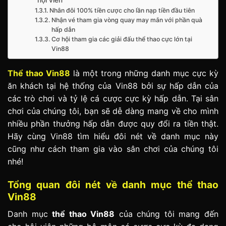
hội viên
Nhân đôi 100% tiền cược cho lần nạp tiền đầu tiên
Nhận vé tham gia vòng quay may mắn với phần quà
hấp dẫn
Cơ hội tham gia các giải đấu thể thao cực lớn tại
Vin88
Thể thao Vin88
là một trong những danh mục cực kỳ
ăn khách tại hệ thống của Vin88 bởi sự hấp dẫn của
các trò chơi và tỷ lệ cá cược cực kỳ hấp dẫn. Tại sân
chơi của chúng tôi, bạn sẽ dễ dàng mang về cho mình
nhiều phần thưởng hấp dẫn được quy đổi ra tiền thật.
Hãy cùng Vin88 tìm hiểu đôi nét về danh mục này
cũng như cách tham gia vào sân chơi của chúng tôi
nhé!
Tổng quan đôi nét về danh mục thể thao
Vin88
Danh mục
thể thao Vin88
của chúng tôi mang đến