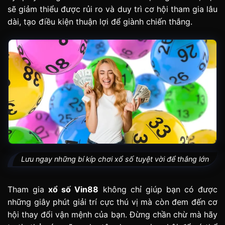
sẽ giảm thiểu được rủi ro và duy trì cơ hội tham gia lâu
dài, tạo điều kiện thuận lợi để giành chiến thắng.
Lưu ngay những bí kíp chơi xổ số tuyệt vời để thắng lớn
Tham gia
xổ số Vin88
không chỉ giúp bạn có được
những giây phút giải trí cực thú vị mà còn đem đến cơ
hội thay đổi vận mệnh của bạn. Đừng chần chừ mà hãy