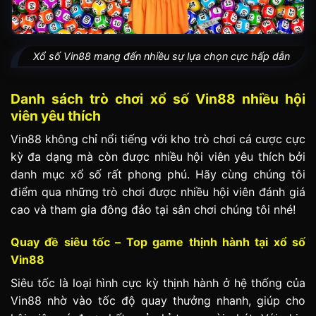
Xổ số Vin88 mang đến nhiều sự lựa chọn cực hấp dẫn
Danh sách trò chơi xổ số Vin88 nhiều hội
viên yêu thích
Vin88 không chỉ nổi tiếng với kho trò chơi cá cược cực
kỳ đa dạng mà còn được nhiều hội viên yêu thích bởi
danh mục xổ số rất phong phú. Hãy cùng chúng tôi
điểm qua những trò chơi được nhiều hội viên đánh giá
cao và tham gia đông đảo tại sân chơi chúng tôi nhé!
Quay đề siêu tốc – Top game thịnh hành tại xổ số
Vin88
Siêu tốc là loại hình cực kỳ thịnh hành ở hệ thống của
Vin88 nhờ vào tốc độ quay thưởng nhanh, giúp cho