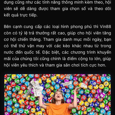
dụng cũng như các tính năng thông minh kèm theo, hội
viên sẽ dễ dàng được tham gia chọn số và theo dõi
kết quả trực tiếp.
Bên cạnh cung cấp các loại hình phong phú thì Vin88
còn có tỷ lệ trả thưởng rất cao, giúp cho hội viên tăng
cơ hội chiến thắng. Tham gia danh mục mỗi ngày, bạn
có thể thử vận may với các kèo khác nhau từ trong
nước đến quốc tế. Đặc biệt, các chương trình khuyến
mãi của chúng tôi cũng chính là điểm cộng to lớn, giúp
hội viên yêu thích và tham gia sân chơi tích cực hơn.