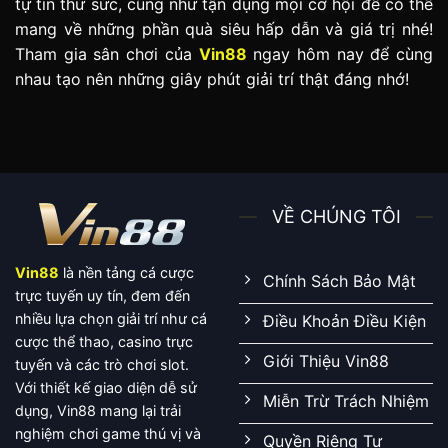
tự tin thử sức, cũng như tận dụng mọi cơ hội để có thể
mang về những phần quà siêu hấp dẫn và giá trị nhé!
Tham gia sân chơi của
Vin88
ngay hôm nay để cùng
nhau tạo nên những giây phút giải trí thật đáng nhớ!
VỀ CHÚNG TÔI
Vin88
là nền tảng cá cược
Chính Sách Bảo Mật
trực tuyến uy tín, đem đến
nhiều lựa chọn giải trí như cá
Điều Khoản Điều Kiện
cược thể thao, casino trực
Giới Thiệu Vin88
tuyến và các trò chơi slot.
Với thiết kế giao diện dễ sử
Miễn Trừ Trách Nhiệm
dụng, Vin88 mang lại trải
nghiệm chơi game thú vị và
Quyền Riêng Tư