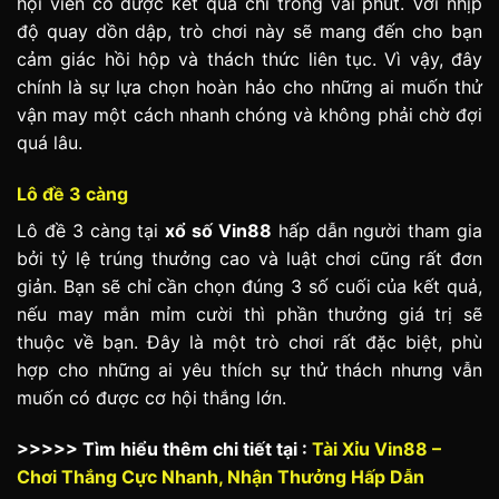
hội viên có được kết quả chỉ trong vài phút. Với nhịp
độ quay dồn dập, trò chơi này sẽ mang đến cho bạn
cảm giác hồi hộp và thách thức liên tục. Vì vậy, đây
chính là sự lựa chọn hoàn hảo cho những ai muốn thử
vận may một cách nhanh chóng và không phải chờ đợi
quá lâu.
Lô đề 3 càng
Lô đề 3 càng tại
xổ số Vin88
hấp dẫn người tham gia
bởi tỷ lệ trúng thưởng cao và luật chơi cũng rất đơn
giản. Bạn sẽ chỉ cần chọn đúng 3 số cuối của kết quả,
nếu may mắn mỉm cười thì phần thưởng giá trị sẽ
thuộc về bạn. Đây là một trò chơi rất đặc biệt, phù
hợp cho những ai yêu thích sự thử thách nhưng vẫn
muốn có được cơ hội thắng lớn.
>>>>> Tìm hiểu thêm chi tiết tại :
Tài Xỉu Vin88 –
Chơi Thắng Cực Nhanh, Nhận Thưởng Hấp Dẫn