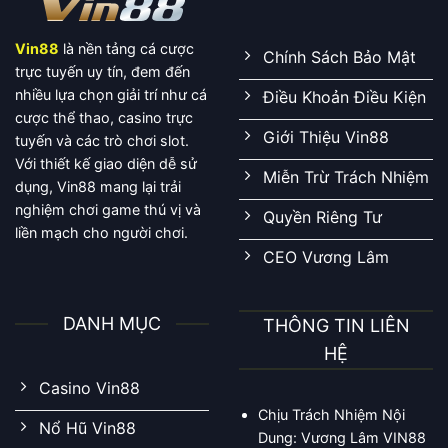
Vin88
là nền tảng cá cược
Chính Sách Bảo Mật
trực tuyến uy tín, đem đến
nhiều lựa chọn giải trí như cá
Điều Khoản Điều Kiện
cược thể thao, casino trực
Giới Thiệu Vin88
tuyến và các trò chơi slot.
Với thiết kế giao diện dễ sử
Miễn Trừ Trách Nhiệm
dụng, Vin88 mang lại trải
nghiệm chơi game thú vị và
Quyền Riêng Tư
liền mạch cho người chơi.
CEO Vương Lâm
DANH MỤC
THÔNG TIN LIÊN
HỆ
Casino Vin88
Chịu Trách Nhiệm Nội
Nổ Hũ Vin88
Dung: Vương Lâm VIN88