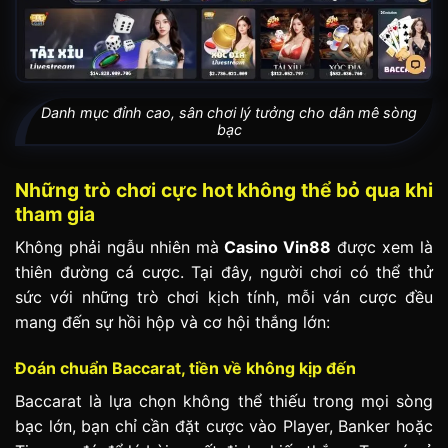
Danh mục đỉnh cao, sân chơi lý tưởng cho dân mê sòng
bạc
Những trò chơi cực hot không thể bỏ qua khi
tham gia
Không phải ngẫu nhiên mà
Casino Vin88
được xem là
thiên đường cá cược. Tại đây, người chơi có thể thử
sức với những trò chơi kịch tính, mỗi ván cược đều
mang đến sự hồi hộp và cơ hội thắng lớn:
Đoán chuẩn Baccarat, tiền về không kịp đến
Baccarat là lựa chọn không thể thiếu trong mọi sòng
bạc lớn, bạn chỉ cần đặt cược vào Player, Banker hoặc