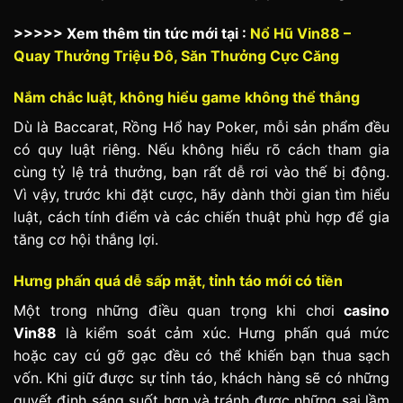
>>>>> Xem thêm tin tức mới tại :
Nổ Hũ Vin88 –
Quay Thưởng Triệu Đô, Săn Thưởng Cực Căng
Nắm chắc luật, không hiểu game không thể thắng
Dù là Baccarat, Rồng Hổ hay Poker, mỗi sản phẩm đều
có quy luật riêng. Nếu không hiểu rõ cách tham gia
cùng tỷ lệ trả thưởng, bạn rất dễ rơi vào thế bị động.
Vì vậy, trước khi đặt cược, hãy dành thời gian tìm hiểu
luật, cách tính điểm và các chiến thuật phù hợp để gia
tăng cơ hội thắng lợi.
Hưng phấn quá dễ sấp mặt, tỉnh táo mới có tiền
Một trong những điều quan trọng khi chơi
casino
Vin88
là kiểm soát cảm xúc. Hưng phấn quá mức
hoặc cay cú gỡ gạc đều có thể khiến bạn thua sạch
vốn. Khi giữ được sự tỉnh táo, khách hàng sẽ có những
quyết định sáng suốt hơn và tránh được những sai lầm