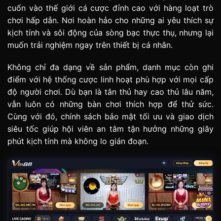
cuốn vào thế giới cá cược đỉnh cao với hàng loạt trò
chơi hấp dẫn. Nơi hoàn hảo cho những ai yêu thích sự
kịch tính và sôi động của sòng bạc thực thụ, nhưng lại
muốn trải nghiệm ngay trên thiết bị cá nhân.
Không chỉ đa dạng về sản phẩm, danh mục còn ghi
điểm với hệ thống cược linh hoạt phù hợp với mọi cấp
độ người chơi. Dù bạn là tân thủ hay cao thủ lâu năm,
vẫn luôn có những bàn chơi thích hợp để thử sức.
Cùng với đó, chính sách bảo mật tối ưu và giao dịch
siêu tốc giúp hội viên an tâm tận hưởng những giây
phút kịch tính mà không lo gián đoạn.