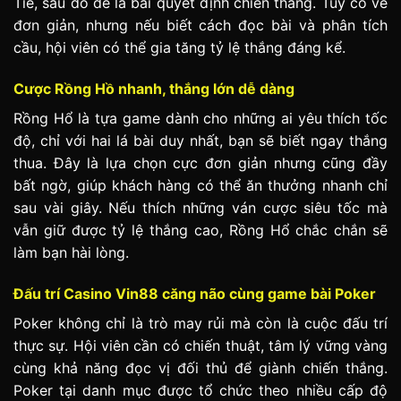
Tie, sau đó để lá bài quyết định chiến thắng. Tuy có vẻ
đơn giản, nhưng nếu biết cách đọc bài và phân tích
cầu, hội viên có thể gia tăng tỷ lệ thắng đáng kể.
Cược Rồng Hồ nhanh, thắng lớn dễ dàng
Rồng Hổ là tựa game dành cho những ai yêu thích tốc
độ, chỉ với hai lá bài duy nhất, bạn sẽ biết ngay thắng
thua. Đây là lựa chọn cực đơn giản nhưng cũng đầy
bất ngờ, giúp khách hàng có thể ăn thưởng nhanh chỉ
sau vài giây. Nếu thích những ván cược siêu tốc mà
vẫn giữ được tỷ lệ thắng cao, Rồng Hổ chắc chắn sẽ
làm bạn hài lòng.
Đấu trí Casino Vin88 căng não cùng game bài Poker
Poker không chỉ là trò may rủi mà còn là cuộc đấu trí
thực sự. Hội viên cần có chiến thuật, tâm lý vững vàng
cùng khả năng đọc vị đối thủ để giành chiến thắng.
Poker tại danh mục được tổ chức theo nhiều cấp độ