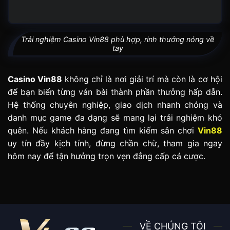
Trải nghiệm Casino Vin88 phù hợp, rinh thưởng nóng về
tay
Casino Vin88
không chỉ là nơi giải trí mà còn là cơ hội
để bạn biến từng ván bài thành phần thưởng hấp dẫn.
Hệ thống chuyên nghiệp, giao dịch nhanh chóng và
danh mục game đa dạng sẽ mang lại trải nghiệm khó
quên. Nếu khách hàng đang tìm kiếm sân chơi
Vin88
uy tín đầy kịch tính, đừng chần chừ, tham gia ngay
hôm nay để tận hưởng trọn vẹn đẳng cấp cá cược.
VỀ CHÚNG TÔI