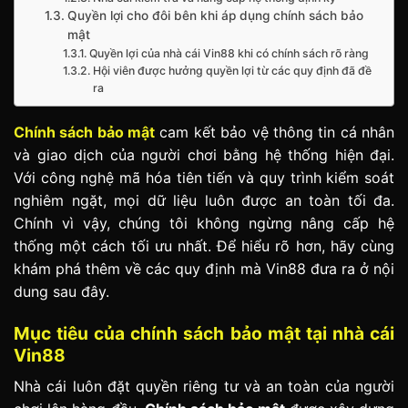
Quyền lợi cho đôi bên khi áp dụng chính sách bảo
mật
Quyền lợi của nhà cái Vin88 khi có chính sách rõ ràng
Hội viên được hưởng quyền lợi từ các quy định đã đề
ra
Chính sách bảo mật
cam kết bảo vệ thông tin cá nhân
và giao dịch của người chơi bằng hệ thống hiện đại.
Với công nghệ mã hóa tiên tiến và quy trình kiểm soát
nghiêm ngặt, mọi dữ liệu luôn được an toàn tối đa.
Chính vì vậy, chúng tôi không ngừng nâng cấp hệ
thống một cách tối ưu nhất. Để hiểu rõ hơn, hãy cùng
khám phá thêm về các quy định mà Vin88 đưa ra ở nội
dung sau đây.
Mục tiêu của chính sách bảo mật tại nhà cái
Vin88
Nhà cái luôn đặt quyền riêng tư và an toàn của người