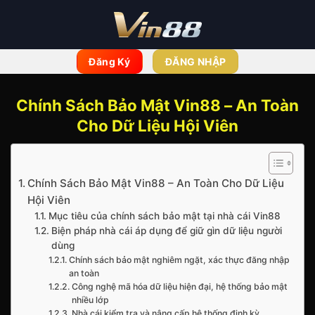
Bỏ
qua
nội
dung
Đăng Ký
ĐĂNG NHẬP
Chính Sách Bảo Mật Vin88 – An Toàn
Cho Dữ Liệu Hội Viên
Chính Sách Bảo Mật Vin88 – An Toàn Cho Dữ Liệu
Hội Viên
Mục tiêu của chính sách bảo mật tại nhà cái Vin88
Biện pháp nhà cái áp dụng để giữ gìn dữ liệu người
dùng
Chính sách bảo mật nghiêm ngặt, xác thực đăng nhập
an toàn
Công nghệ mã hóa dữ liệu hiện đại, hệ thống bảo mật
nhiều lớp
Nhà cái kiểm tra và nâng cấp hệ thống định kỳ