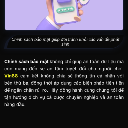
Chính sách bảo mật giúp đôi tránh khỏi các vấn đề phát
sinh
Chính sách bảo mật
không chỉ giúp an toàn dữ liệu mà
còn mang đến sự an tâm tuyệt đối cho người chơi.
Vin88
cam kết không chia sẻ thông tin cá nhân với
bên thứ ba, đồng thời áp dụng các biện pháp tiên tiến
để ngăn chặn rủi ro. Hãy đồng hành cùng chúng tôi để
tận hưởng dịch vụ cá cược chuyên nghiệp và an toàn
hàng đầu.