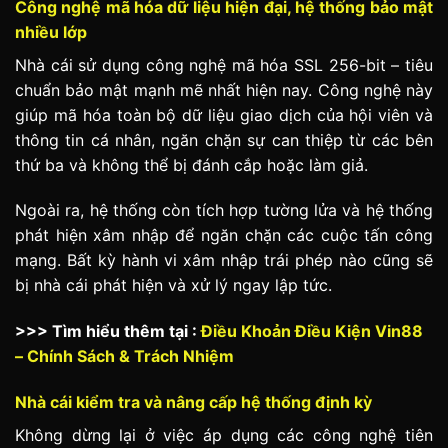
Công nghệ mã hóa dữ liệu hiện đại, hệ thống bảo mật
nhiều lớp
Nhà cái sử dụng công nghệ mã hóa SSL 256-bit – tiêu
chuẩn bảo mật mạnh mẽ nhất hiện nay. Công nghệ này
giúp mã hóa toàn bộ dữ liệu giao dịch của hội viên và
thông tin cá nhân, ngăn chặn sự can thiệp từ các bên
thứ ba và không thể bị đánh cắp hoặc làm giả.
Ngoài ra, hệ thống còn tích hợp tường lửa và hệ thống
phát hiện xâm nhập để ngăn chặn các cuộc tấn công
mạng. Bất kỳ hành vi xâm nhập trái phép nào cũng sẽ
bị nhà cái phát hiện và xử lý ngay lập tức.
>>> Tìm hiểu thêm tại :
Điều Khoản Điều Kiện Vin88
– Chính Sách & Trách Nhiệm
Nhà cái kiểm tra và nâng cấp hệ thống định kỳ
Không dừng lại ở việc áp dụng các công nghệ tiên