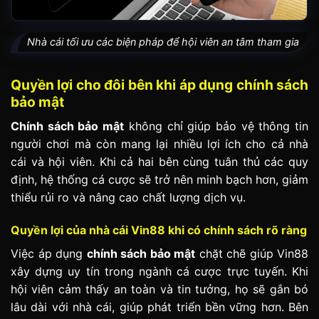
Nhà cái tối ưu các biện pháp để hội viên an tâm tham gia
Quyền lợi cho đôi bên khi áp dụng chính sách
bảo mật
Chính sách bảo mật
không chỉ giúp bảo vệ thông tin
người chơi mà còn mang lại nhiều lợi ích cho cả nhà
cái và hội viên. Khi cả hai bên cùng tuân thủ các quy
định, hệ thống cá cược sẽ trở nên minh bạch hơn, giảm
thiểu rủi ro và nâng cao chất lượng dịch vụ.
Quyền lợi của nhà cái Vin88 khi có chính sách rõ ràng
Việc áp dụng
chính sách bảo mật
chặt chẽ giúp Vin88
xây dựng uy tín trong ngành cá cược trực tuyến. Khi
hội viên cảm thấy an toàn và tin tưởng, họ sẽ gắn bó
lâu dài với nhà cái, giúp phát triển bền vững hơn. Bên