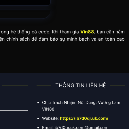
trong hệ thống cá cược. Khi tham gia
Vin88
, bạn cần nắm
hiện chính sách để đảm bảo sự minh bạch và an toàn cao
THÔNG TIN LIÊN HỆ
Chịu Trách Nhiệm Nội Dung: Vương Lâm
VIN88
Website:
https://ib7d0qr.uk.com/
Email:
ib7d0qr.uk.com@gmail.com