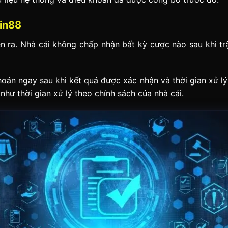
Vin88
ễn ra. Nhà cái không chấp nhận bất kỳ cược nào sau khi tr
oản ngay sau khi kết quả được xác nhận và thời gian xử lý c
 như thời gian xử lý theo chính sách của nhà cái.