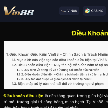
Bỏ
qua
VIN88
CASINO
nội
dung
Điều Khoản
Điều Khoản Điều Kiện Vin88 – Chính Sách & Trách Nhi
Mục đích của việc tạo các điều khoản điều kiện tại Vin88
Điều khoản điều kiện – Quy tắc hội viên cần nắm rõ tại nh
Quy định về đăng ký và sử dụng tài khoản của hội viên
Điều khoản điều kiện – Chính sách hoàn tiền và xử lý tranh 
Quy tắc đặt cược và giao dịch tài chính tại Vin88
Biện pháp xử lý của nhà cái đối với trường hợp vi phạm
Điều khoản điều kiện
là nền tảng quan trọng giúp hội v
trì môi trường giải trí công bằng, minh bạch. Tại Vin88, 
đảm bảo hành trình giải trí thuận lợi nhất.