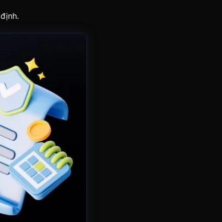
định.