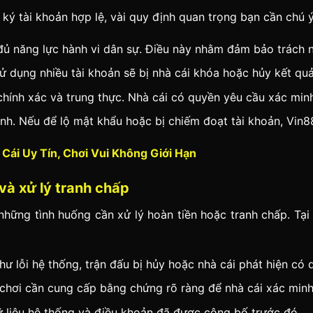
ký tài khoản hợp lệ, vài quy định quan trọng bạn cần chú ý
y đủ năng lực hành vi dân sự. Điều này nhằm đảm bảo trách 
ử dụng nhiều tài khoản sẽ bị nhà cái khóa hoặc hủy kết qu
hính xác và trung thực. Nhà cái có quyền yêu cầu xác minh 
nh. Nếu để lộ mật khẩu hoặc bị chiếm đoạt tài khoản, Vin88
 Cái Uy Tín, Chơi Vui Không Giới Hạn
và xử lý tranh chấp
những tình huống cần xử lý hoàn tiền hoặc tranh chấp. Tại
ư lỗi hệ thống, trận đấu bị hủy hoặc nhà cái phát hiện có d
 chơi cần cung cấp bằng chứng rõ ràng để nhà cái xác minh
ữ liệu hệ thống và điều khoản đã được công bố trước đó.