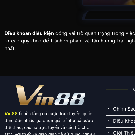
Điều khoản điều kiện
đóng vai trò quan trọng trong việc
rõ các quy định để tránh vi phạm và tận hưởng trải ng
nhất.
Chính Sá
Vin88
là nền tảng cá cược trực tuyến uy tín,
Điều Kho
đem đến nhiều lựa chọn giải trí như cá cược
thể thao, casino trực tuyến và các trò chơi
Giới Thiệ
slot. Với thiết kế giao diện dễ sử dụng, Vin88