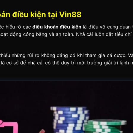
ản điều kiện tại Vin88
ệc hiểu rõ các
điều khoản điều kiện
là điều vô cùng quan 
ạt động công bằng và an toàn. Nhà cái luôn đặt tiêu chí
thiểu những rủi ro không đáng có khi tham gia cá cược. 
à cơ sở để nhà cái có thể duy trì môi trường giải trí làn