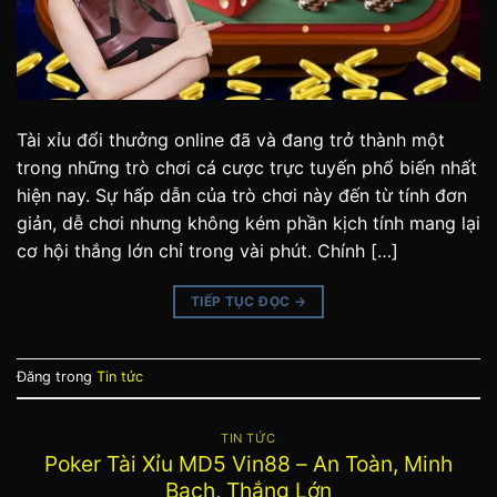
Tài xỉu đổi thưởng online đã và đang trở thành một
trong những trò chơi cá cược trực tuyến phổ biến nhất
hiện nay. Sự hấp dẫn của trò chơi này đến từ tính đơn
giản, dễ chơi nhưng không kém phần kịch tính mang lại
cơ hội thắng lớn chỉ trong vài phút. Chính […]
TIẾP TỤC ĐỌC
→
Đăng trong
Tin tức
TIN TỨC
Poker Tài Xỉu MD5 Vin88 – An Toàn, Minh
Bạch, Thắng Lớn