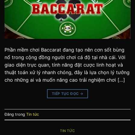
Phần mềm chơi Baccarat đang tạo nên cơn sốt bùng
nổ trong cộng đồng người chơi cá độ tại nhà cái. Với
giao diện trực quan, tính năng đặt cược linh hoạt và
thuật toán xử lý nhanh chóng, đây là lựa chọn lý tưởng
cho những ai và muốn nâng cao trải nghiệm chơi […]
TIẾP TỤC ĐỌC
→
Đăng trong
Tin tức
TIN TỨC