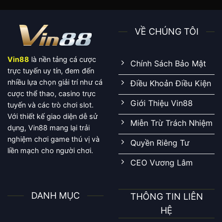
–
Nhanh
Siêu
Tay
Phẩm
Ẵm
Săn
Thưởng
VỀ CHÚNG TÔI
Thưởng
Cực
Cuốn
Vin88
là nền tảng cá cược
Năm
Chính Sách Bảo Mật
2025
trực tuyến uy tín, đem đến
nhiều lựa chọn giải trí như cá
Điều Khoản Điều Kiện
cược thể thao, casino trực
Giới Thiệu Vin88
tuyến và các trò chơi slot.
Với thiết kế giao diện dễ sử
Miễn Trừ Trách Nhiệm
dụng, Vin88 mang lại trải
nghiệm chơi game thú vị và
Quyền Riêng Tư
liền mạch cho người chơi.
CEO Vương Lâm
DANH MỤC
THÔNG TIN LIÊN
HỆ