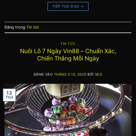
TIẾP TỤC ĐỌC
→
Đăng trong
Tin tức
TIN TỨC
Nuôi Lô 7 Ngày Vin88 – Chuẩn Xác,
Chiến Thắng Mỗi Ngày
ĐĂNG VÀO
THÁNG 3 13, 2025
BỞI
SEO
13
Th3