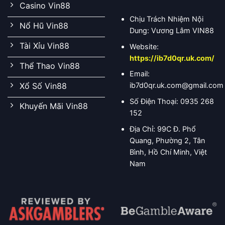
Casino Vin88
Chịu Trách Nhiệm Nội
Nổ Hũ Vin88
Dung: Vương Lâm VIN88
Tài Xỉu Vin88
Website:
https://ib7d0qr.uk.com/
Thể Thao Vin88
Email:
Xổ Số Vin88
ib7d0qr.uk.com@gmail.com
Số Điện Thoại: 0935 268
Khuyến Mãi Vin88
152
Địa Chỉ: 99C Đ. Phổ
Quang, Phường 2, Tân
Bình, Hồ Chí Minh, Việt
Nam