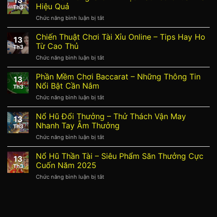
13
Kèo
Chuẩn,
Hiệu Quả
Th3
Bóng
Tỷ
Chức năng bình luận bị tắt
ở
Đá
Lệ
Kèo
Vin88
Thắng
Phát
Chiến Thuật Chơi Tài Xỉu Online – Tips Hay Ho
–
Cao
13
Bóng
Phổ
Từ Cao Thủ
Th3
là
Biến
Chức năng bình luận bị tắt
ở
Gì?
Dễ
Chiến
–
Thắng
Thuật
Phần Mềm Chơi Baccarat – Những Thông Tin
Mẹo
Nhất
13
Chơi
Bắt
Nổi Bật Cần Nắm
2025
Th3
Tài
Kèo
Chức năng bình luận bị tắt
ở
Xỉu
Chuẩn
Phần
Online
Và
Mềm
Nổ Hũ Đổi Thưởng – Thử Thách Vận May
–
Hiệu
13
Chơi
Tips
Nhanh Tay Ẵm Thưởng
Quả
Th3
Baccarat
Hay
Chức năng bình luận bị tắt
ở
–
Ho
Nổ
Những
Từ
Hũ
Nổ Hũ Thần Tài – Siêu Phẩm Săn Thưởng Cực
Thông
Cao
13
Đổi
Tin
Cuốn Năm 2025
Thủ
Th3
Thưởng
Nổi
Chức năng bình luận bị tắt
ở
–
Bật
Nổ
Thử
Cần
Hũ
Thách
Nắm
Thần
Vận
Tài
May