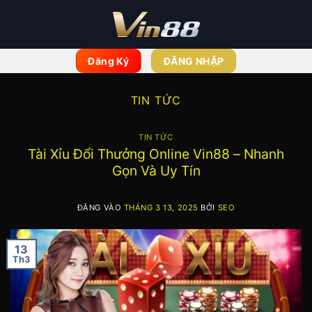
Bỏ
qua
nội
dung
Đăng Ký
ĐĂNG NHẬP
TIN TỨC
TIN TỨC
Tài Xỉu Đổi Thưởng Online Vin88 – Nhanh
Gọn Và Uy Tín
ĐĂNG VÀO
THÁNG 3 13, 2025
BỞI
SEO
13
Th3