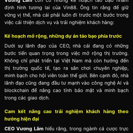
Vương Lâm
còn có những kế hoạch táo bạo nhằm
định hình tương lai của Vin88. Ông tin rằng để giữ
vững vị thế, nhà cái phải luôn đi trước một bước trong
việc cải thiện dịch vụ và trải nghiệm khách hàng:
Kế hoạch mở rộng, những dự án táo bạo phía trước
Dưới sự lãnh đạo của CEO, nhà cái đang có những
bước tiến quan trọng trong việc mở rộng thị trường.
Không chỉ phát triển tại Việt Nam mà còn hướng đến
thị trường quốc tế, tạo ra sân chơi chuyên nghiệp,
minh bạch cho hội viên toàn thế giới. Bên cạnh đó, nhà
lãnh đạo cũng đang đầu tư mạnh vào công nghệ AI và
blockchain để nâng cao tính bảo mật và minh bạch
trong các giao dịch.
Cam kết nâng cao trải nghiệm khách hàng theo
hướng hiện đại
CEO Vương Lâm
hiểu rằng, trong ngành cá cược trực