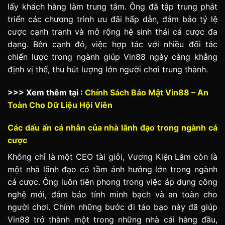
lấy khách hàng làm trung tâm. Ông đã tập trung phát
triển các chương trình ưu đãi hấp dẫn, đảm bảo tỷ lệ
cược cạnh tranh và mở rộng hệ sinh thái cá cược đa
dạng. Bên cạnh đó, việc hợp tác với nhiều đối tác
chiến lược trong ngành giúp Vin88 ngày càng khẳng
định vị thế, thu hút lượng lớn người chơi trung thành.
>>> Xem thêm tại :
Chính Sách Bảo Mật Vin88 – An
Toàn Cho Dữ Liệu Hội Viên
Các dấu ấn cá nhân của nhà lãnh đạo trong ngành cá
cược
Không chỉ là một CEO tài giỏi, Vương Kiện Lâm còn là
một nhà lãnh đạo có tầm ảnh hưởng lớn trong ngành
cá cược. Ông luôn tiên phong trong việc áp dụng công
nghệ mới, đảm bảo tính minh bạch và an toàn cho
người chơi. Chính những bước đi táo bạo này đã giúp
Vin88 trở thành một trong những nhà cái hàng đầu,