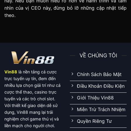
nay. Nếu bạn muốn hiểu rõ hơn về hành trình và tầm
nhìn của vị CEO này, đừng bỏ lỡ những cập nhật tiếp
theo.
VỀ CHÚNG TÔI
Vin88
là nền tảng cá cược
Chính Sách Bảo Mật
trực tuyến uy tín, đem đến
nhiều lựa chọn giải trí như cá
Điều Khoản Điều Kiện
cược thể thao, casino trực
Giới Thiệu Vin88
tuyến và các trò chơi slot.
Với thiết kế giao diện dễ sử
Miễn Trừ Trách Nhiệm
dụng, Vin88 mang lại trải
nghiệm chơi game thú vị và
Quyền Riêng Tư
liền mạch cho người chơi.