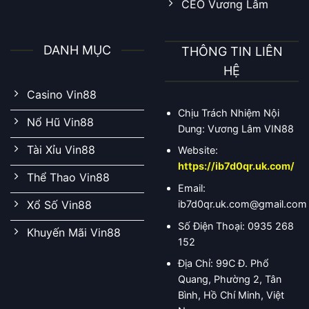
CEO Vương Lâm
DANH MỤC
THÔNG TIN LIÊN
HỆ
Casino Vin88
Chịu Trách Nhiệm Nội
Nổ Hũ Vin88
Dung: Vương Lâm VIN88
Tài Xỉu Vin88
Website:
https://ib7d0qr.uk.com/
Thể Thao Vin88
Email:
Xổ Số Vin88
ib7d0qr.uk.com@gmail.com
Số Điện Thoại: 0935 268
Khuyến Mãi Vin88
152
Địa Chỉ: 99C Đ. Phổ
Quang, Phường 2, Tân
Bình, Hồ Chí Minh, Việt