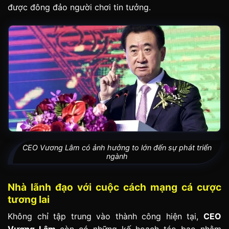
được đông đảo người chơi tin tưởng.
CEO Vương Lâm có ảnh hưởng to lớn đến sự phát triển
ngành
Nhà lãnh đạo với cuộc cách mạng cá cược
tương lai
Không chỉ tập trung vào thành công hiện tại,
CEO