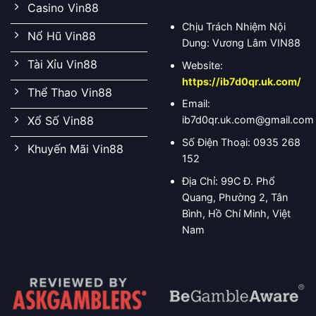
Casino Vin88
Chịu Trách Nhiệm Nội
Nổ Hũ Vin88
Dung: Vương Lâm VIN88
Tài Xỉu Vin88
Website:
https://ib7d0qr.uk.com/
Thể Thao Vin88
Email:
Xổ Số Vin88
ib7d0qr.uk.com@gmail.com
Số Điện Thoại: 0935 268
Khuyến Mãi Vin88
152
Địa Chỉ: 99C Đ. Phổ
Quang, Phường 2, Tân
Bình, Hồ Chí Minh, Việt
Nam