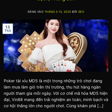
ĐĂNG VÀO
THÁNG 3 13, 2025
BỞI
SEO
13
Th3
Poker tài xỉu MD5 là một trong những trò chơi đang
làm mưa làm gió trên thị trường, thu hút hàng ngàn
người tham gia mỗi ngày. Với cơ chế mã hóa MD5 hiện
đại, Vin88 mang đến trải nghiệm an toàn, minh bạch và
cơ hội thắng lớn cho người chơi. Cùng khám phá […]