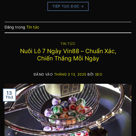
TIẾP TỤC ĐỌC
→
Đăng trong
Tin tức
TIN TỨC
Nuôi Lô 7 Ngày Vin88 – Chuẩn Xác,
Chiến Thắng Mỗi Ngày
ĐĂNG VÀO
THÁNG 3 13, 2025
BỞI
SEO
13
Th3