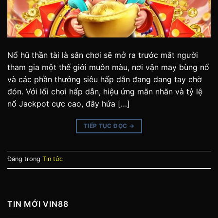
Nổ hũ thần tài là sân chơi sẽ mở ra trước mắt người
tham gia một thế giới muôn màu, nơi vận may bùng nổ
và các phần thưởng siêu hấp dẫn đang dang tay chờ
đón. Với lối chơi hấp dẫn, hiệu ứng mãn nhãn và tỷ lệ
nổ Jackpot cực cao, đây hứa […]
TIẾP TỤC ĐỌC
→
Đăng trong
Tin tức
TIN MỚI VIN88