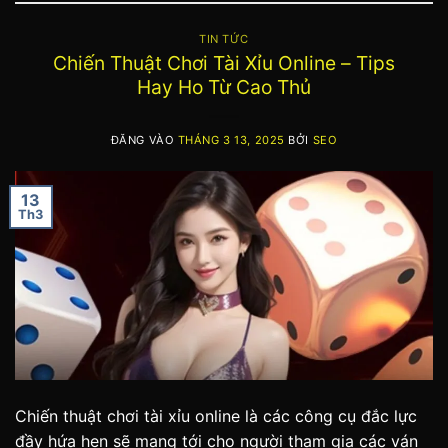
TIN TỨC
Chiến Thuật Chơi Tài Xỉu Online – Tips
Hay Ho Từ Cao Thủ
ĐĂNG VÀO
THÁNG 3 13, 2025
BỞI
SEO
13
Th3
Chiến thuật chơi tài xỉu online là các công cụ đắc lực
đầy hứa hẹn sẽ mang tới cho người tham gia các ván