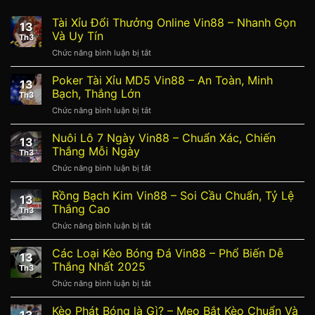
Tài Xỉu Đổi Thưởng Online Vin88 – Nhanh Gọn
13
Và Uy Tín
Th3
Chức năng bình luận bị tắt
ở
Tài
Xỉu
Poker Tài Xỉu MD5 Vin88 – An Toàn, Minh
13
Đổi
Bạch, Thắng Lớn
Th3
Thưởng
Chức năng bình luận bị tắt
ở
Online
Poker
Vin88
Tài
Nuôi Lô 7 Ngày Vin88 – Chuẩn Xác, Chiến
–
13
Xỉu
Nhanh
Thắng Mỗi Ngày
Th3
MD5
Gọn
Chức năng bình luận bị tắt
ở
Vin88
Và
Nuôi
–
Uy
Lô
Rồng Bạch Kim Vin88 – Soi Cầu Chuẩn, Tỷ Lệ
An
Tín
13
7
Toàn,
Thắng Cao
Th3
Ngày
Minh
Chức năng bình luận bị tắt
ở
Vin88
Bạch,
Rồng
–
Thắng
Bạch
Các Loại Kèo Bóng Đá Vin88 – Phổ Biến Dễ
Chuẩn
Lớn
13
Kim
Xác,
Thắng Nhất 2025
Th3
Vin88
Chiến
Chức năng bình luận bị tắt
ở
–
Thắng
Các
Soi
Mỗi
Loại
Kèo Phát Bóng là Gì? – Mẹo Bắt Kèo Chuẩn Và
Cầu
Ngày