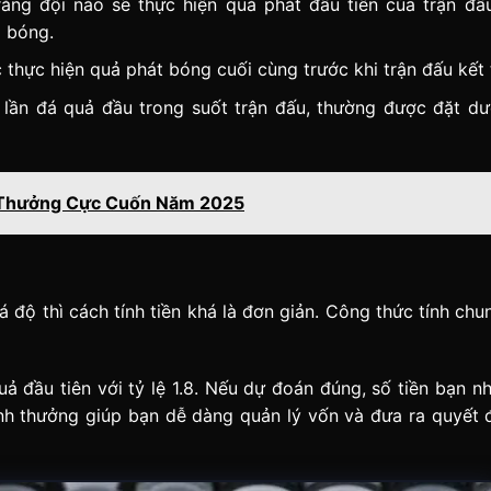
ằng đội nào sẽ thực hiện quả phát đầu tiên của trận đấu
o bóng.
thực hiện quả phát bóng cuối cùng trước khi trận đấu kết 
 lần đá quả đầu trong suốt trận đấu, thường được đặt dư
n Thưởng Cực Cuốn Năm 2025
á độ thì cách tính tiền khá là đơn giản. Công thức tính chu
ả đầu tiên với tỷ lệ 1.8. Nếu dự đoán đúng, số tiền bạn n
ính thưởng giúp bạn dễ dàng quản lý vốn và đưa ra quyết 