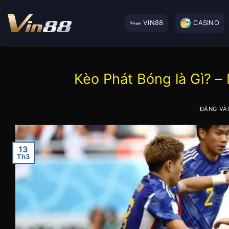
Bỏ
qua
VIN88
CASINO
nội
dung
Kèo Phát Bóng là Gì? 
ĐĂNG V
13
Th3