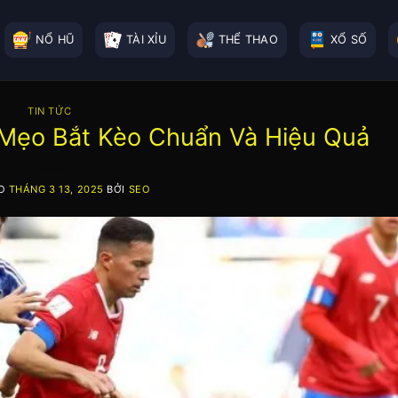
NỔ HŨ
TÀI XỈU
THỂ THAO
XỔ SỐ
TIN TỨC
– Mẹo Bắt Kèo Chuẩn Và Hiệu Quả
ÀO
THÁNG 3 13, 2025
BỞI
SEO