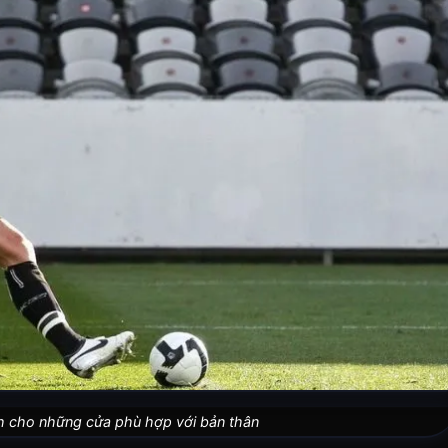
h cho những cửa phù hợp với bản thân