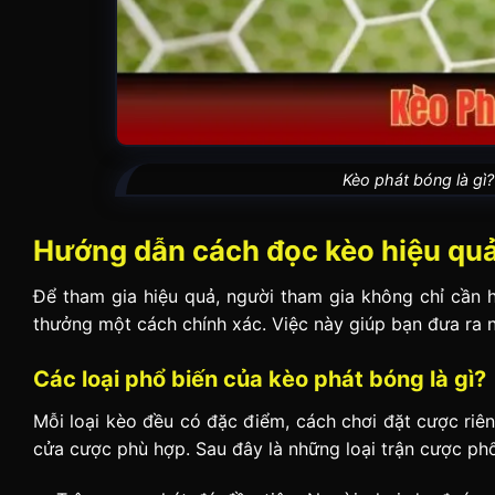
Kèo phát bóng là gì?
Hướng dẫn cách đọc kèo hiệu quả
Để tham gia hiệu quả, người tham gia không chỉ cần h
thưởng một cách chính xác. Việc này giúp bạn đưa ra 
Các loại phổ biến của kèo phát bóng là gì?
Mỗi loại kèo đều có đặc điểm, cách chơi đặt cược riêng
cửa cược phù hợp. Sau đây là những loại trận cược ph