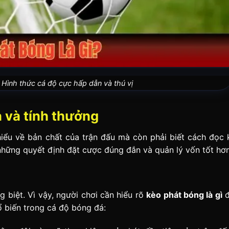
 Hình thức cá độ cực hấp dẫn và thú vị
 và tính thưởng
iểu về bản chất của trận đấu mà còn phải biết cách đọc 
những quyết định đặt cược đúng đắn và quản lý vốn tốt hơn
 biệt. Vì vậy, người chơi cần hiểu rõ
kèo phát bóng là gì
đ
ổ biến trong cá độ bóng đá: