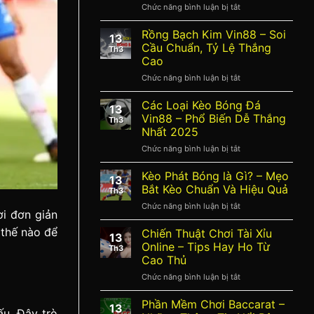
Chức năng bình luận bị tắt
ở
–
Tín
Nuôi
An
Lô
Toàn,
Rồng Bạch Kim Vin88 – Soi
13
7
Minh
Cầu Chuẩn, Tỷ Lệ Thắng
Th3
Ngày
Bạch,
Cao
Vin88
Thắng
Chức năng bình luận bị tắt
ở
–
Lớn
Rồng
Chuẩn
Bạch
Xác,
Các Loại Kèo Bóng Đá
13
Kim
Chiến
Vin88 – Phổ Biến Dễ Thắng
Th3
Vin88
Thắng
Nhất 2025
–
Mỗi
Chức năng bình luận bị tắt
ở
Soi
Ngày
Các
Cầu
Loại
Chuẩn,
Kèo Phát Bóng là Gì? – Mẹo
13
Kèo
Tỷ
Bắt Kèo Chuẩn Và Hiệu Quả
Th3
Bóng
Lệ
Chức năng bình luận bị tắt
ở
Đá
Thắng
ơi đơn giản
Kèo
Vin88
Cao
Phát
 thế nào để
Chiến Thuật Chơi Tài Xỉu
–
13
Bóng
Phổ
Online – Tips Hay Ho Từ
Th3
là
Biến
Cao Thủ
Gì?
Dễ
Chức năng bình luận bị tắt
ở
–
Thắng
Chiến
Mẹo
Nhất
Thuật
Bắt
Phần Mềm Chơi Baccarat –
2025
13
ấu. Đây trò
Chơi
Kèo