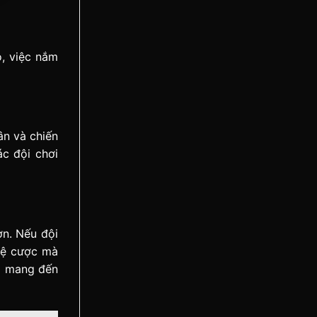
ó, việc nắm
ân và chiến
ác đội chơi
ơn. Nếu đội
 lệ cược mà
ại mang đến