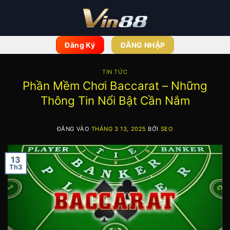
Bỏ
qua
nội
dung
Đăng Ký
ĐĂNG NHẬP
TIN TỨC
Phần Mềm Chơi Baccarat – Những
Thông Tin Nổi Bật Cần Nắm
ĐĂNG VÀO
THÁNG 3 13, 2025
BỞI
SEO
13
Th3