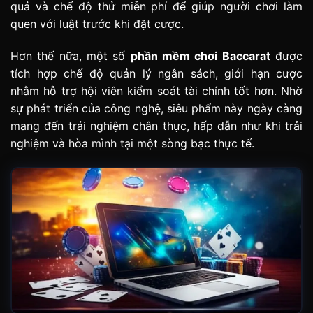
quả và chế độ thử miễn phí để giúp người chơi làm
quen với luật trước khi đặt cược.
Hơn thế nữa, một số
phần mềm chơi Baccarat
được
tích hợp chế độ quản lý ngân sách, giới hạn cược
nhằm hỗ trợ hội viên kiểm soát tài chính tốt hơn. Nhờ
sự phát triển của công nghệ, siêu phẩm này ngày càng
mang đến trải nghiệm chân thực, hấp dẫn như khi trải
nghiệm và hòa mình tại một sòng bạc thực tế.