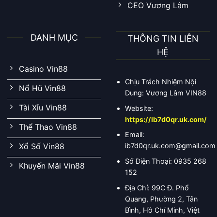
CEO Vương Lâm
DANH MỤC
THÔNG TIN LIÊN
HỆ
Casino Vin88
Chịu Trách Nhiệm Nội
Nổ Hũ Vin88
Dung: Vương Lâm VIN88
Tài Xỉu Vin88
Website:
https://ib7d0qr.uk.com/
Thể Thao Vin88
Email:
Xổ Số Vin88
ib7d0qr.uk.com@gmail.com
Số Điện Thoại: 0935 268
Khuyến Mãi Vin88
152
Địa Chỉ: 99C Đ. Phổ
Quang, Phường 2, Tân
Bình, Hồ Chí Minh, Việt