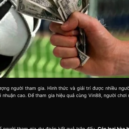
ng người tham gia. Hình thức và giải trí được nhiều ngườ
i nhuận cao. Để tham gia hiệu quả cùng Vin88, người chơi 
ể người tham gia dự đoán kết quả trận đấu.
Các loại kèo 