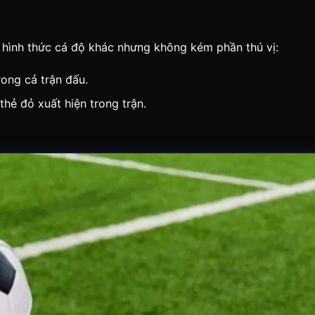
u hình thức cá độ khác nhưng không kém phần thú vị:
ong cả trận đấu.
hẻ đỏ xuất hiện trong trận.