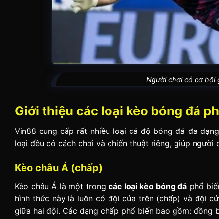
Người chơi có cơ hội
Giới thiệu các loại kèo bóng đá p
Vin88 cung cấp rất nhiều loại cá độ bóng đá đa dạng
loại đều có cách chơi và chiến thuật riêng, giúp ngườ
Kèo châu Á (chấp)
Kèo châu Á là một trong
các loại kèo bóng đá
phổ biến
hình thức này là luôn có đội cửa trên (chấp) và đội 
giữa hai đội. Các dạng chấp phổ biến bao gồm: đồng b