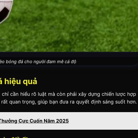
kèo bóng đá cho người đam mê cá độ
á hiệu quả
chỉ cần hiểu rõ luật mà còn phải xây dựng chiến lược hợp l
ò rất quan trọng, giúp bạn đưa ra quyết định sáng suốt hơn.
n Thưởng Cực Cuốn Năm 2025