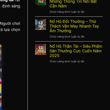
Những Thông Tin Nổi Bật
Th3
Tài
Chuẩn
Cần Nắm
t định sáng
Xỉu
Và
Chức năng bình luận bị tắt
ở
Online
Hiệu
Phần
–
Quả
Mềm
Tips
Nổ Hũ Đổi Thưởng – Thử
13
 Người chơi
Chơi
Hay
Thách Vận May Nhanh Tay
Th3
Baccarat
Ho
và lựa chọn
Ẵm Thưởng
–
Từ
Chức năng bình luận bị tắt
ở
Những
Cao
Nổ
Thông
Thủ
Hũ
Tin
Nổ Hũ Thần Tài – Siêu Phẩm
13
Đổi
Nổi
Săn Thưởng Cực Cuốn Năm
Th3
Thưởng
Bật
2025
–
Cần
Chức năng bình luận bị tắt
ở
Thử
Nắm
Nổ
Thách
Hũ
Vận
Thần
May
Tài
Nhanh
–
Tay
Siêu
Ẵm
Phẩm
Thưởng
Săn
Thưởng
Cực
Cuốn