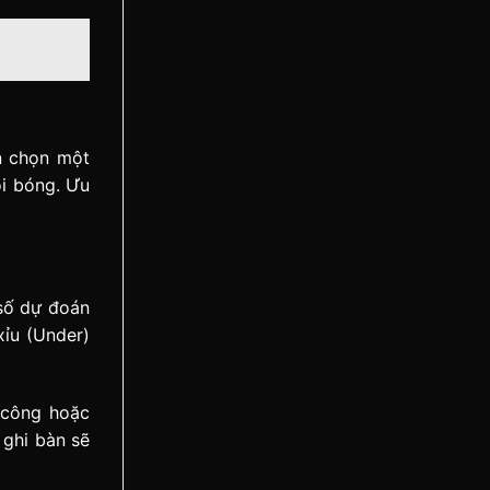
n chọn một
ội bóng. Ưu
 số dự đoán
xỉu (Under)
 công hoặc
 ghi bàn sẽ