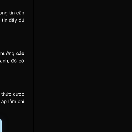
ông tin cần
 tin đầy đủ
u hướng
các
mạnh, đó có
h thức cược
 áp làm chi