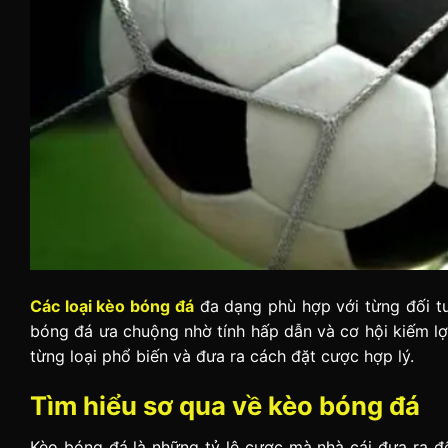
Các loại kèo bóng đá
đa dạng phù hợp với từng đối tượ
bóng đá ưa chuộng nhờ tính hấp dẫn và cơ hội kiếm lợ
từng loại phổ biến và đưa ra cách đặt cược hợp lý.
Tìm hiểu sơ qua về kèo bóng đá
Kèo bóng đá là những tỷ lệ cược mà nhà cái đưa ra đ