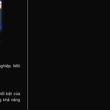
Năm
2025
nghiệp. Mỗi
nổi bật của
ng khả năng