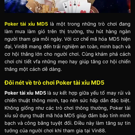
Poker tài xỉu MD5
là một trong những trò chơi đang
làm mưa làm gió trên thị trường, thu hút hàng ngàn
người tham gia mỗi ngày. Với cơ chế mã hóa MD5 hiện
đại, Vin88 mang đến trải nghiệm an toàn, minh bạch và
cơ hội thắng lớn cho người chơi. Cùng khám phá cách
chơi chi tiết vfa những mẹo hay giúp tăng cơ hội chiến
thắng một cách dễ dàng.
Đôi nét về trò chơi Poker tài xỉu MD5
Poker tài xỉu MD5
là sự kết hợp giữa yếu tố may rủi và
chiến thuật thông minh, tạo nên sức hấp dẫn đặc biệt.
Không giống như các trò chơi thông thường, Poker tài
xỉu sử dụng thuật mã hóa MD5 giúp đảm bảo tính minh
bạch và công bằng tuyệt đối. Điều này làm tăng sự tin
tưởng của người chơi khi tham gia tại Vin88.