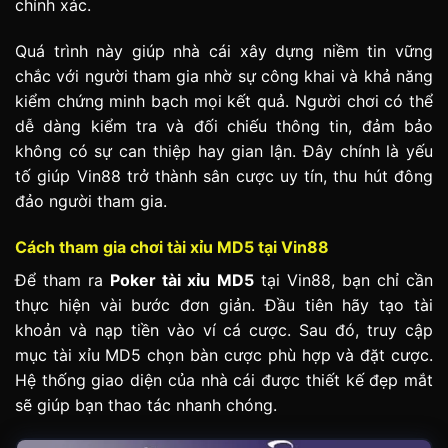
chính xác.
Quá trình này giúp nhà cái xây dựng niềm tin vững
chắc với người tham gia nhờ sự công khai và khả năng
kiểm chứng minh bạch mọi kết quả. Người chơi có thể
dễ dàng kiểm tra và đối chiếu thông tin, đảm bảo
không có sự can thiệp hay gian lận. Đây chính là yếu
tố giúp Vin88 trở thành sân cược uy tín, thu hút đông
đảo người tham gia.
Cách tham gia chơi tài xỉu MD5 tại Vin88
Để tham ra
Poker tài xỉu MD5
tại Vin88, bạn chỉ cần
thực hiện vài bước đơn giản. Đầu tiên hãy tạo tài
khoản và nạp tiền vào ví cá cược. Sau đó, truy cập
mục tài xỉu MD5 chọn bàn cược phù hợp và đặt cược.
Hệ thống giao diện của nhà cái được thiết kế đẹp mắt
sẽ giúp bạn thao tác nhanh chóng.