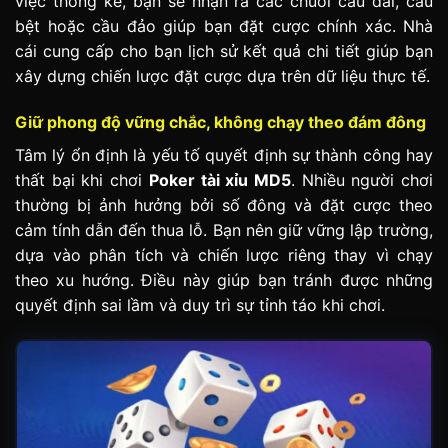
việc thống kê, bạn sẽ nhận ra các chuỗi cầu dài, cầu
bệt hoặc cầu đảo giúp bạn đặt cược chính xác. Nhà
cái cung cấp cho bạn lịch sử kết quả chi tiết giúp bạn
xây dựng chiến lược đặt cược dựa trên dữ liệu thực tế.
Giữ phong độ vững chắc, không chạy theo đám đông
Tâm lý ổn định là yếu tố quyết định sự thành công hay
thất bại khi chơi
Poker tài xỉu MD5
. Nhiều người chơi
thường bị ảnh hưởng bởi số đông và đặt cược theo
cảm tính dẫn đến thua lỗ. Bạn nên giữ vững lập trường,
dựa vào phân tích và chiến lược riêng thay vì chạy
theo xu hướng. Điều này giúp bạn tránh được những
quyết định sai lầm và duy trì sự tỉnh táo khi chơi.