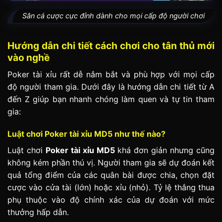
Sân cá cược cực đỉnh dành cho mọi cấp độ người chơi
Hướng dẫn chi tiết cách chơi cho tân thủ mới
vào nghề
Poker tài xỉu rất dễ nắm bắt và phù hợp với mọi cấp
độ người tham gia. Dưới đây là hướng dẫn chi tiết từ A
đến Z giúp bạn nhanh chóng làm quen và tự tin tham
gia:
Luật chơi Poker tài xỉu MD5 như thế nào?
Luật chơi
Poker tài xỉu MD5
khá đơn giản nhưng cũng
không kém phần thú vị. Người tham gia sẽ dự đoán kết
quả tổng điểm của các quân bài được chia, chọn đặt
cược vào cửa tài (lớn) hoặc xỉu (nhỏ). Tỷ lệ thắng thua
phụ thuộc vào độ chính xác của dự đoán với mức
thưởng hấp dẫn.