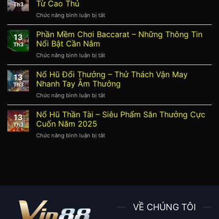
Bóng
Phổ
Từ Cao Thủ
Th3
là
Biến
Chức năng bình luận bị tắt
ở
Gì?
Dễ
Chiến
–
Thắng
Thuật
Phần Mềm Chơi Baccarat – Những Thông Tin
Mẹo
Nhất
13
Chơi
Bắt
Nổi Bật Cần Nắm
2025
Th3
Tài
Kèo
Chức năng bình luận bị tắt
ở
Xỉu
Chuẩn
Phần
Online
Và
Mềm
Nổ Hũ Đổi Thưởng – Thử Thách Vận May
–
Hiệu
13
Chơi
Tips
Nhanh Tay Ẵm Thưởng
Quả
Th3
Baccarat
Hay
Chức năng bình luận bị tắt
ở
–
Ho
Nổ
Những
Từ
Hũ
Nổ Hũ Thần Tài – Siêu Phẩm Săn Thưởng Cực
Thông
Cao
13
Đổi
Tin
Cuốn Năm 2025
Thủ
Th3
Thưởng
Nổi
Chức năng bình luận bị tắt
ở
–
Bật
Nổ
Thử
Cần
Hũ
Thách
Nắm
Thần
Vận
Tài
May
–
Nhanh
Siêu
Tay
Phẩm
Ẵm
Săn
Thưởng
VỀ CHÚNG TÔI
Thưởng
Cực