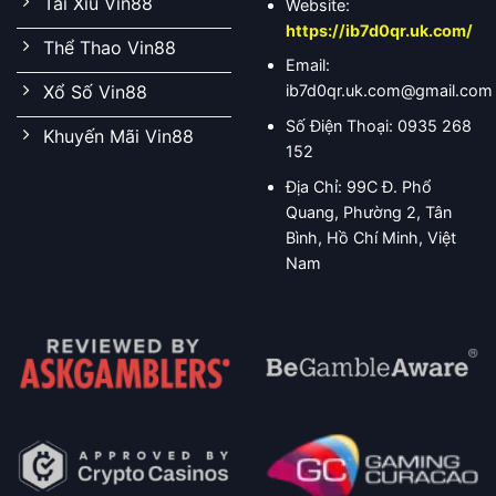
Tài Xỉu Vin88
Website:
https://ib7d0qr.uk.com/
Thể Thao Vin88
Email:
Xổ Số Vin88
ib7d0qr.uk.com@gmail.com
Số Điện Thoại: 0935 268
Khuyến Mãi Vin88
152
Địa Chỉ: 99C Đ. Phổ
Quang, Phường 2, Tân
Bình, Hồ Chí Minh, Việt
Nam