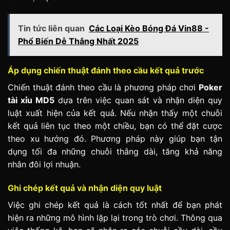
Tin tức liên quan
Các Loại Kèo Bóng Đá Vin88 -
Phổ Biến Dễ Thắng Nhất 2025
Áp dụng chiến thuật đánh theo cầu kết quả trước
Chiến thuật đánh theo cầu là phương pháp chơi
Poker
tài xỉu MD5
dựa trên việc quan sát và nhận diện quy
luật xuất hiện của kết quả. Nếu nhận thấy một chuỗi
kết quả liên tục theo một chiều, bạn có thể đặt cược
theo xu hướng đó. Phương pháp này giúp bạn tận
dụng tối đa những chuỗi thắng dài, tăng khả năng
nhân đôi lợi nhuận.
Ghi chép kết quả và nhận diện quy luật
Việc ghi chép kết quả là cách tốt nhất để bạn phát
hiện ra những mô hình lặp lại trong trò chơi. Thông qua