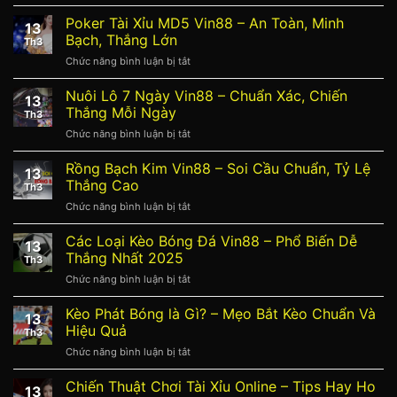
Tài
Xỉu
Poker Tài Xỉu MD5 Vin88 – An Toàn, Minh
13
Đổi
Bạch, Thắng Lớn
Th3
Thưởng
Chức năng bình luận bị tắt
ở
Online
Poker
Vin88
Tài
Nuôi Lô 7 Ngày Vin88 – Chuẩn Xác, Chiến
–
13
Xỉu
Nhanh
Thắng Mỗi Ngày
Th3
MD5
Gọn
Chức năng bình luận bị tắt
ở
Vin88
Và
Nuôi
–
Uy
Lô
Rồng Bạch Kim Vin88 – Soi Cầu Chuẩn, Tỷ Lệ
An
Tín
13
7
Toàn,
Thắng Cao
Th3
Ngày
Minh
Chức năng bình luận bị tắt
ở
Vin88
Bạch,
Rồng
–
Thắng
Bạch
Các Loại Kèo Bóng Đá Vin88 – Phổ Biến Dễ
Chuẩn
Lớn
13
Kim
Xác,
Thắng Nhất 2025
Th3
Vin88
Chiến
Chức năng bình luận bị tắt
ở
–
Thắng
Các
Soi
Mỗi
Loại
Kèo Phát Bóng là Gì? – Mẹo Bắt Kèo Chuẩn Và
Cầu
Ngày
13
Kèo
Chuẩn,
Hiệu Quả
Th3
Bóng
Tỷ
Chức năng bình luận bị tắt
ở
Đá
Lệ
Kèo
Vin88
Thắng
Phát
Chiến Thuật Chơi Tài Xỉu Online – Tips Hay Ho
–
Cao
13